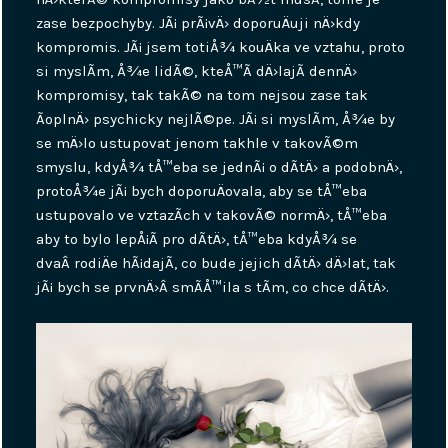
zase bezpochyby. JÃ¡ prÃ¡vÄ› doporuÄuji nÄ›kdy
kompromis. JÃ¡ jsem totiÅ¾ kouÄka ve vztahu, proto
si myslÃ­m, Å¾e lidÃ©, kteÅ™Ã­ dÄ›lajÃ­ dennÄ›
kompromisy, tak takÃ© na tom nejsou zase tak
ÃºplnÄ› psychicky nejlÃ©pe. JÃ¡ si myslÃ­m, Å¾e by
se mÄ›lo ustupovat jenom takhle v takovÃ©m
smyslu, kdyÅ¾ tÅ™eba se jednÃ¡ o dÃ­tÄ› a podobnÄ›,
protoÅ¾e jÃ¡ bych doporuÄovala, aby se tÅ™eba
ustupovalo ve vztazÃ­ch v takovÃ© normÄ›, tÅ™eba
aby to bylo lepÅ¡Ã­ pro dÃ­tÄ›, tÅ™eba kdyÅ¾ se
dvaÂ rodiÄe hÃ¡dajÃ­, co bude jejich dÃ­tÄ› dÄ›lat, tak
jÃ¡ bych se prvnÄ›Â smÃ­Å™ila s tÃ­m, co chce dÃ­tÄ›.