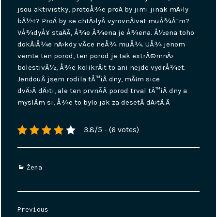
jsou aktivistky, protoÅ¾e proÄ by jimi jinak mÄ›ly
bÃ½t? ProÄ by se chtÄ›lyÂ vyrovnÃ¡vat muÅ¾Å¯m?
VÅ¾dyÅ¥ staÄÃ­, Å¾e Å¾ena je Å¾ena. Å½ena toho
dokÃ¡Å¾e nÄ›kdy vÃ­ce neÅ¾ muÅ¾. UÅ¾ jenom
vemte ten porod, ten porod je tak extrÃ©mnÄ›
bolestivÃ½, Å¾e kolikrÃ¡t to ani nejde vydrÅ¾et.
JendouÂ jsem rodila tÅ™iÂ dny, mÃ¡m sice
dvÄ›Â dÄ›ti, ale ten prvnÃ­Â porod trval tÅ™iÂ dny a
myslÃ­m si, Å¾e to bylo jak za desetÂ dÄ›tÃ­.Â
3.8/5 - (6 votes)
Categories
Žena
Navigace
Previous