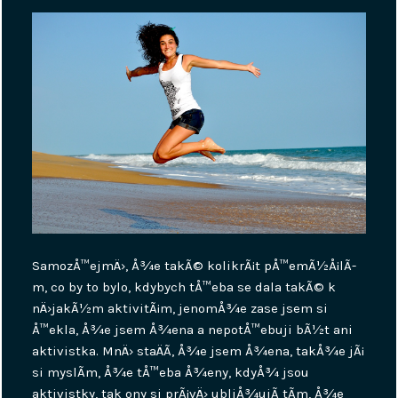
SamozÅ™ejmÄ›, Å¾e takÃ© kolikrÃ¡t pÅ™emÃ½Å¡lÃ­
m, co by to bylo, kdybych tÅ™eba se dala takÃ© k
nÄ›jakÃ½m aktivitÃ¡m, jenomÅ¾e zase jsem si
Å™ekla, Å¾e jsem Å¾ena a nepotÅ™ebuji bÃ½t ani
aktivistka. MnÄ› staÄÃ­, Å¾e jsem Å¾ena, takÅ¾e jÃ¡
si myslÃ­m, Å¾e tÅ™eba Å¾eny, kdyÅ¾ jsou
aktivistky, tak ony si prÃ¡vÄ› ubliÅ¾ujÃ­ tÃ­m, Å¾e