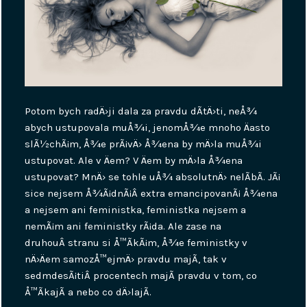
Potom bych radÄ›ji dala za pravdu dÃ­tÄ›ti, neÅ¾
abych ustupovala muÅ¾i, jenomÅ¾e mnoho Äasto
slÃ½chÃ¡m, Å¾e prÃ¡vÄ› Å¾ena by mÄ›la muÅ¾i
ustupovat. Ale v Äem? V Äem by mÄ›la Å¾ena
ustupovat? MnÄ› se tohle uÅ¾ absolutnÄ› nelÃ­bÃ­. JÃ¡
sice nejsem Å¾Ã¡dnÃ¡Â extra emancipovanÃ¡ Å¾ena
a nejsem ani feministka, feministka nejsem a
nemÃ¡m ani feministky rÃ¡da. Ale zase na
druhouÂ stranu si Å™Ã­kÃ¡m, Å¾e feministky v
nÄ›Äem samozÅ™ejmÄ› pravdu majÃ­, tak v
sedmdesÃ¡tiÂ procentech majÃ­ pravdu v tom, co
Å™Ã­kajÃ­ a nebo co dÄ›lajÃ­.