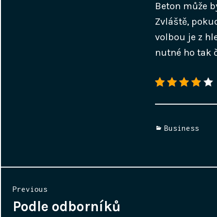
Beton může bý
Zvláště, poku
volbou je z hl
nutné ho tak 
Categories
Business
Navigace
Previous
pro
Podle odborníků
Previous