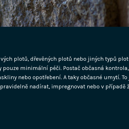
ivých plotů, dřevěných plotů nebo jiných typů plot
y pouze minimální péči. Postač občasná kontrola,
skliny nebo opotřebení. A taky občasné umytí. To j
 pravidelně nadírat, impregnovat nebo v případě ž