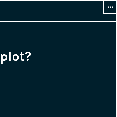
WIDG
 plot?