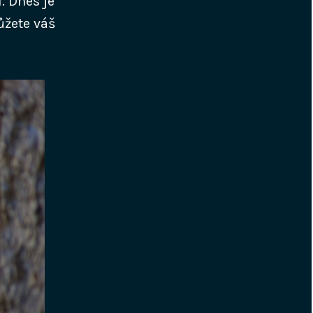
 Dnes je
ůžete váš