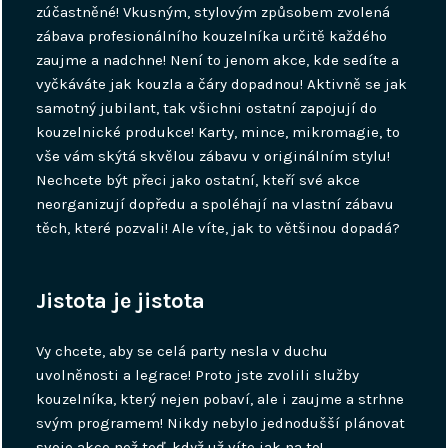
zúčastněné! Vkusným, stylovým způsobem zvolená
zábava profesionálního kouzelníka určitě každého
zaujme a nadchne! Není to jenom akce, kde sedíte a
vyčkáváte jak kouzla a čáry dopadnou! Aktivně se jak
samotný jubilant, tak všichni ostatní zapojují do
kouzelnické produkce! Karty, mince, mikromagie, to
vše vám skýtá skvělou zábavu v originálním stylu!
Nechcete být přeci jako ostatní, kteří své akce
neorganizují dopředu a spoléhají na vlastní zábavu
těch, které pozvali! Ale víte, jak to většinou dopadá?
Jistota je jistota
Vy chcete, aby se celá party nesla v duchu
uvolněnosti a legrace! Proto jste zvolili služby
kouzelníka, který nejen pobaví, ale i zaujme a strhne
svým programem! Nikdy nebylo jednodušší plánovat
svoje akce než teď, když už víte jak na to!