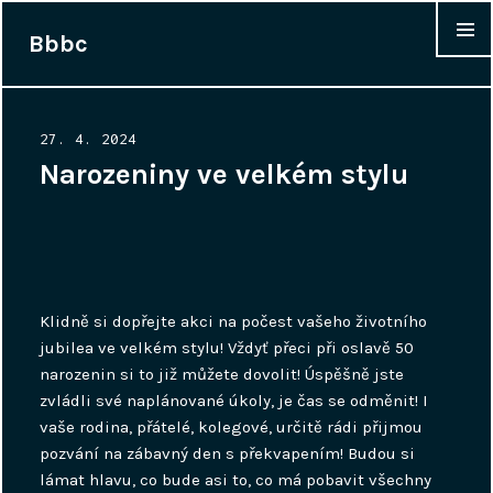
Bbbc
WIDGET
Posted
27. 4. 2024
on
Narozeniny ve velkém stylu
Klidně si dopřejte akci na počest vašeho životního
jubilea ve velkém stylu! Vždyť přeci při
oslavě 50
narozenin
si to již můžete dovolit! Úspěšně jste
zvládli své naplánované úkoly, je čas se odměnit! I
vaše rodina, přátelé, kolegové, určitě rádi přijmou
pozvání na zábavný den s překvapením! Budou si
lámat hlavu, co bude asi to, co má pobavit všechny