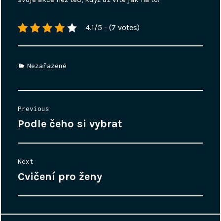
4.1/5 - (7 votes)
Categories
Nezařazené
Navigace
Previous
pro
Podle čeho si vybrat
Previous
příspěvek
post:
Next
Cvičení pro ženy
Next
post: