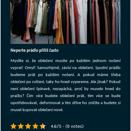
Neperte prádlo příliš často
Myslíte si, že oblečení musíte po každém jednom nošení
vyprat! Omyl! Samozřejmě, závisí na oblečení. Spodní prádlo
budeme prát po každém nošení. A pokud máme třeba
oblečení po cvičení, taky ho hned vypereme. Ale jinak? Pokud
není oblečení špinavé, nezapáchá, proč by muselo hned do
pračky? Čím více budete oblečení prát, tím více se bude
opotřebovávat, deformovat a tím dříve ho zničíte a budete si
muset kupovat oblečení nové.
4.6/5 - (9 votes)