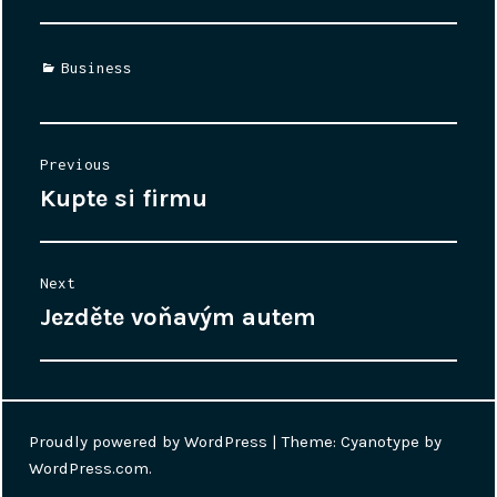
Categories
Business
Navigace
Previous
pro
Kupte si firmu
Previous
příspěvek
post:
Next
Jezděte voňavým autem
Next
post:
Proudly powered by WordPress
|
Theme: Cyanotype by
WordPress.com
.