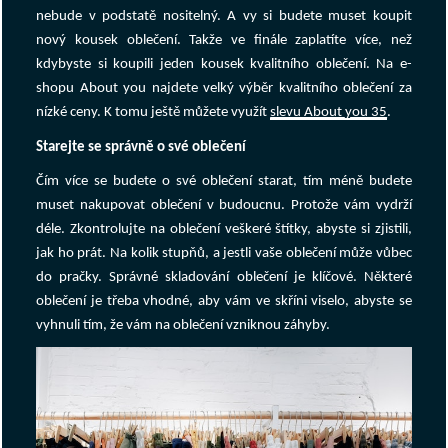
nebude v podstatě nositelný. A vy si budete muset koupit
nový kousek oblečení. Takže ve finále zaplatíte více, než
kdybyste si koupili jeden kousek kvalitního oblečení. Na e-
shopu About you najdete velký výběr kvalitního oblečení za
nízké ceny. K tomu ještě můžete využít
slevu About you 35
.
Starejte se správně o své oblečení
Čím více se budete o své oblečení starat, tím méně budete
muset nakupovat oblečení v budoucnu. Protože vám vydrží
déle. Zkontrolujte na oblečení veškeré štítky, abyste si zjistili,
jak ho prát. Na kolik stupňů, a jestli vaše oblečení může vůbec
do pračky. Správné skladování oblečení je klíčové. Některé
oblečení je třeba vhodné, aby vám ve skříni viselo, abyste se
vyhnuli tím, že vám na oblečení vzniknou záhyby.