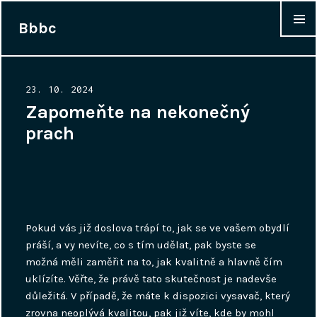
Bbbc
WIDGET
Posted
23. 10. 2024
on
Zapomeňte na nekonečný
prach
Pokud vás již doslova trápí to, jak se ve vašem obydlí
práší, a vy nevíte, co s tím udělat, pak byste se
možná měli zaměřit na to, jak kvalitně a hlavně čím
uklízíte. Věřte, že právě tato skutečnost je nadevše
důležitá. V případě, že máte k dispozici vysavač, který
zrovna neoplývá kvalitou, pak již víte, kde by mohl