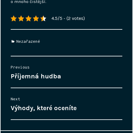
o mnoho čistější.
4.5/5 - (2 votes)
Categories
Nezařazené
Navigace
Previous
pro
Příjemná hudba
Previous
příspěvek
post:
Next
Výhody, které oceníte
Next
post: