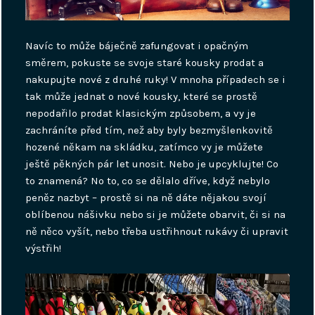
Navíc to může báječně zafungovat i opačným
směrem, pokuste se svoje staré kousky prodat a
nakupujte nové z druhé ruky! V mnoha případech se i
tak může jednat o nové kousky, které se prostě
nepodařilo prodat klasickým způsobem, a vy je
zachráníte před tím, než aby byly bezmyšlenkovitě
hozené někam na skládku, zatímco vy je můžete
ještě pěkných pár let unosit. Nebo je upcyklujte! Co
to znamená? No to, co se dělalo dříve, když nebylo
peněz nazbyt – prostě si na ně dáte nějakou svojí
oblíbenou nášivku nebo si je můžete obarvit, či si na
ně něco vyšít, nebo třeba ustřihnout rukávy či upravit
výstřih!