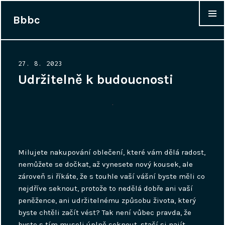
Bbbc
WIDGET
Posted
27. 8. 2023
on
Udržitelně k budoucnosti
Milujete nakupování oblečení, které vám dělá radost,
nemůžete se dočkat, až vynesete nový kousek, ale
zároveň si říkáte, že s touhle vaší vášní byste měli co
nejdříve seknout, protože to nedělá dobře ani vaší
peněžence, ani udržitelnému způsobu života, který
byste chtěli začít vést? Tak není vůbec pravda, že
byste s tím museli úplně seknout, stačí si najít