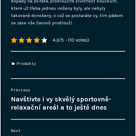
dopady na zvířata, prodloužíte životnost kouskům,
které už třeba jednou nošeny byly, ale nebyly
takzvaně donošeny, o což se postaráte vy, tím pádem
se zase vše časově prodlouží.
4.3/5 - (10 votes)
Categories
Produkty
Navigace
Previous
pro
Navštivte i vy skvělý sportovně-
Previous
příspěvek
post:
relaxační areál a to ještě dnes
Next