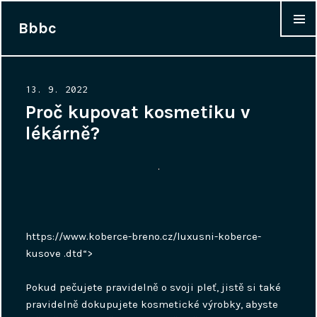
Bbbc
WIDGET
Posted
13. 9. 2022
on
Proč kupovat kosmetiku v
lékárně?
https://www.koberce-breno.cz/luxusni-koberce-
kusove .dtd“>
Pokud pečujete pravidelně o svoji pleť, jistě si také
pravidelně dokupujete kosmetické výrobky, abyste