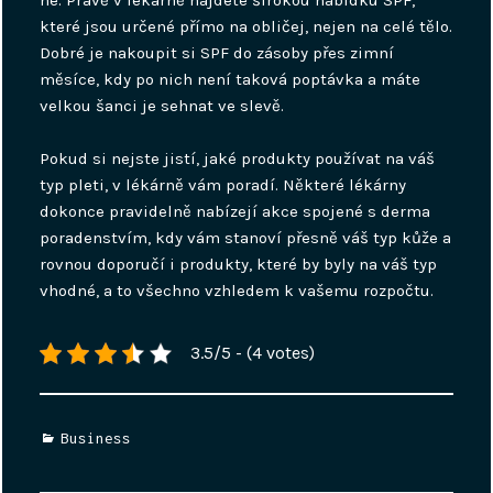
ne. Právě v lékárně najdete širokou nabídku SPF,
které jsou určené přímo na obličej, nejen na celé tělo.
Dobré je nakoupit si SPF do zásoby přes zimní
měsíce, kdy po nich není taková poptávka a máte
velkou šanci je sehnat ve slevě.
Pokud si nejste jistí, jaké produkty používat na váš
typ pleti, v lékárně vám poradí. Některé lékárny
dokonce pravidelně nabízejí akce spojené s derma
poradenstvím, kdy vám stanoví přesně váš typ kůže a
rovnou doporučí i produkty, které by byly na váš typ
vhodné, a to všechno vzhledem k vašemu rozpočtu.
3.5/5 - (4 votes)
Categories
Business