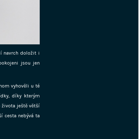
í navrch doložit i
pokojeni jsou jen
hom vyhověli u té
dky, díky kterým
života ještě větší
ší cesta nebývá ta