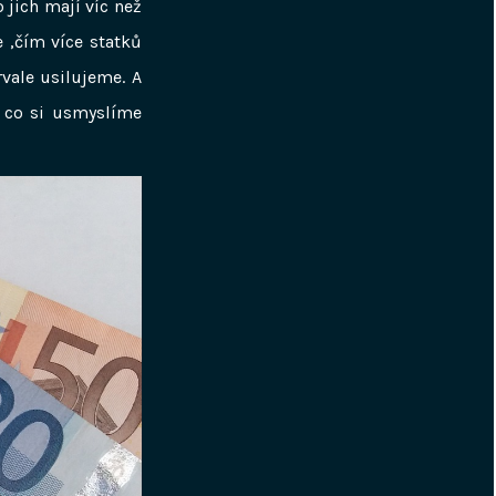
 jich mají víc než
e ‚čím více statků
vale usilujeme. A
, co si usmyslíme