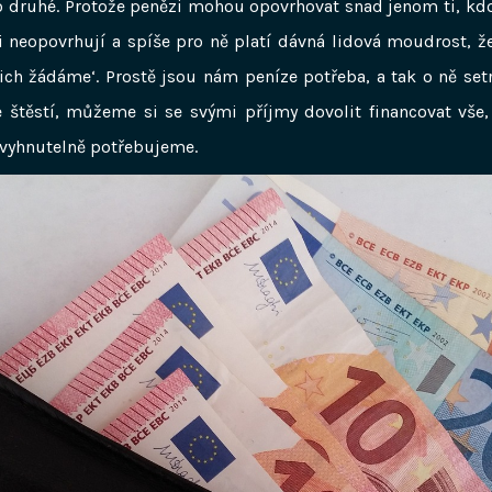
o druhé. Protože penězi mohou opovrhovat snad jenom ti, kdo
mi neopovrhují a spíše pro ně platí dávná lidová moudrost, ž
ich žádáme‘. Prostě jsou nám peníze potřeba, a tak o ně setr
štěstí, můžeme si se svými příjmy dovolit financovat vše
vyhnutelně potřebujeme.