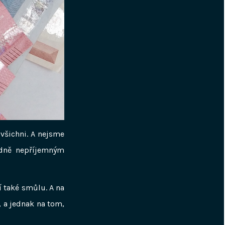
 všichni. A nejsme
hodně nepříjemným
í také smůlu. A na
 a jednak na tom,