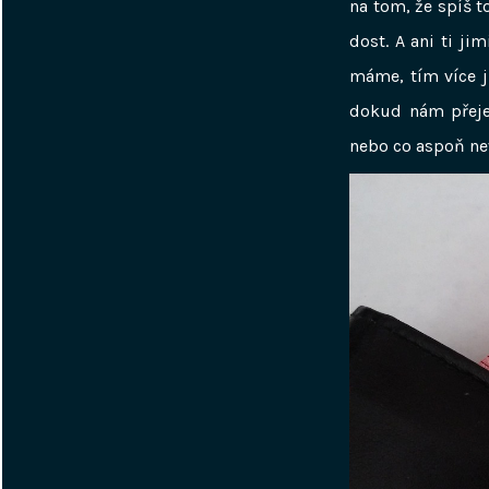
na tom, že spíš t
dost. A ani ti ji
máme, tím více j
dokud nám přeje 
nebo co aspoň ne