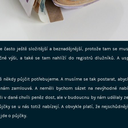
e často ještě složitější a beznadějnější, protože tam se mus
čné výši, a také se tam nahlíží do registrů dlužníků. A us
tě někdy půjčit potřebujeme. A musíme se tak postarat, abyc
e nám zamlouvá. A neměli bychom sázet na nevýhodné nabí
 v dané chvíli peněz dost, ale v budoucnu by nám udělaly ze 
ůjčky se u nás totiž nabízejí. A obvykle platí, že nejschůdněj
 jde o půjčky.