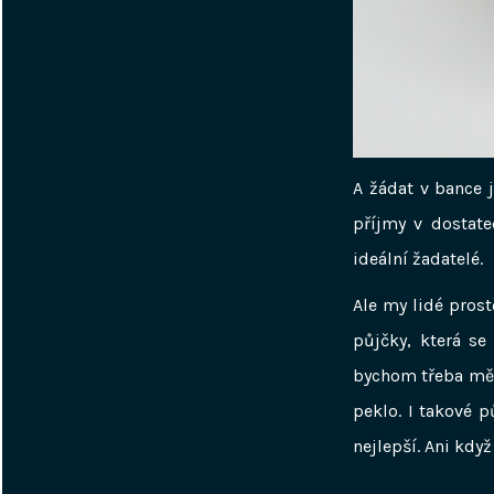
A žádat v bance j
příjmy v dostate
ideální žadatelé.
Ale my lidé pros
půjčky, která s
bychom třeba měli
peklo. I takové p
nejlepší. Ani když