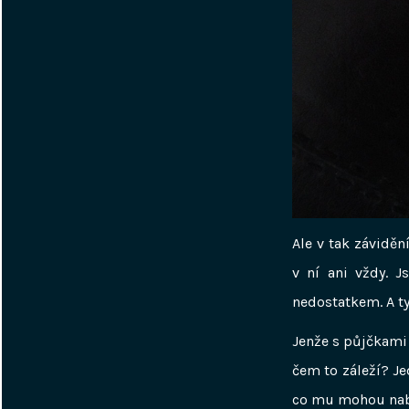
Ale v tak záviděn
v ní ani vždy. J
nedostatkem. A ty
Jenže s půjčkami 
čem to záleží? J
co mu mohou nab