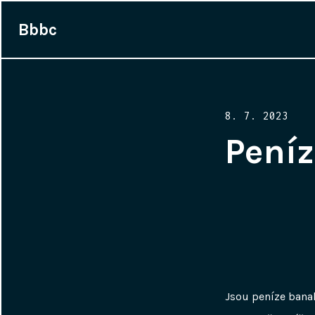
Bbbc
Posted
8. 7. 2023
on
Peníz
Jsou peníze banal