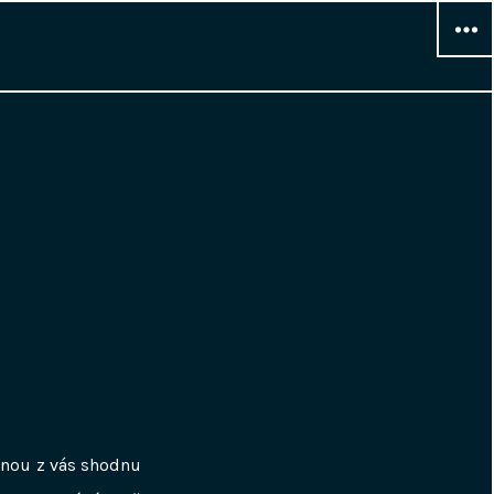
WIDG
šinou z vás shodnu