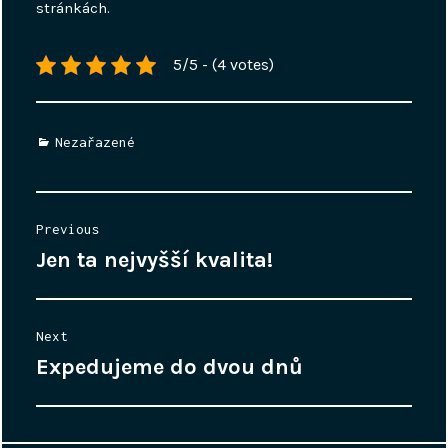
stránkách.
5/5 - (4 votes)
Categories
Nezařazené
Navigace
Previous
pro
Jen ta nejvyšší kvalita!
Previous
příspěvek
post:
Next
Expedujeme do dvou dnů
Next
post: