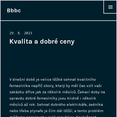
Bbbc
WIDGET
Posted
29. 8. 2023
on
Kvalita a dobré ceny
V dnešní době je velice těžké sehnat kvalitního
řemeslníka napříč obory, který by měl čas vzít vaši
zakázku dříve jak za několik měsíců. Čekací doby na
opravdu dobré řemeslníky jsou klidně i několik
měsíců až rok. Sehnat dobrého elektrikáře, zedníka
nebo třeba plynaře je čím dál těžší, a tento problém
můžeme pozorovat v celé republice. Společnost