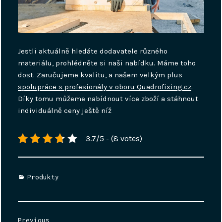
Jestli aktuálně hledáte dodavatele různého
materiálu, prohlédněte si naši nabídku. Máme toho
dost. Zaručujeme kvalitu, a našem velkým plus
spolupráce s profesionály v oboru Quadrofixing.cz
.
Díky tomu můžeme nabídnout více zboží a stáhnout
individuálně ceny ještě níž
3.7/5 - (8 votes)
Categories
Produkty
Navigace
Previous