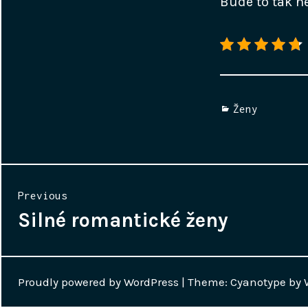
Bude to tak ne
Categories
Ženy
Navigace
Previous
pro
Silné romantické ženy
Previous
post:
příspěvek
Proudly powered by WordPress
|
Theme: Cyanotype by