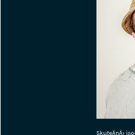
SkuteÄnÄ› jso