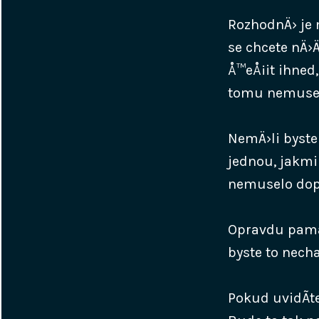
RozhodnÄ› je 
se chcete nÄ
Å™eÅ¡it ihned,
tomu nemuseli
NemÄ›li byst
jednou, jakmi
nemuselo dop
Opravdu pamat
byste to necha
Pokud uvidÃ­t