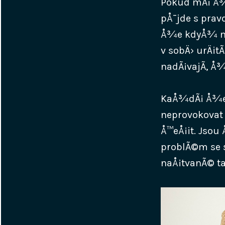
Pokud mÃ¡ Å¾
pÅ¯jde s prav
Å¾e kdyÅ¾ ma
v sobÄ› urÄit
nadÃ¡vajÃ­, Å¾
KaÅ¾dÃ¡ Å¾ena
neprovokovat a
Å™eÅ¡it. Jsou
problÃ©m se s
naÅ¡tvanÃ© t