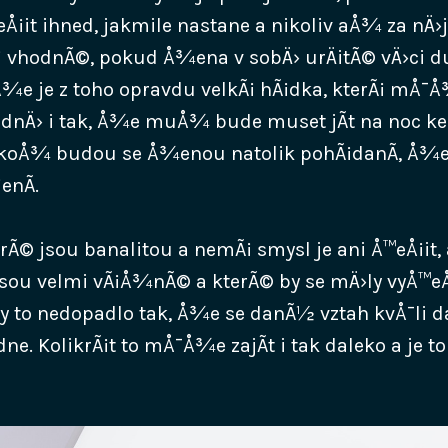
¡it ihned, jakmile nastane a nikoliv aÅ¾ za nÄ›
Å¡ vhodnÃ©, pokud Å¾ena v sobÄ› urÄitÃ© vÄ›ci du
Å¾e je z toho opravdu velkÃ¡ hÃ¡dka, kterÃ¡ mÅ¯
idnÄ› i tak, Å¾e muÅ¾ bude muset jÃ­t na noc 
likoÅ¾ budou se Å¾enou natolik pohÃ¡danÃ­, Å¾e
enÃ­.
erÃ© jsou banalitou a nemÃ¡ smysl je ani Å™eÅ¡it, 
 jsou velmi vÃ¡Å¾nÃ© a kterÃ© by se mÄ›ly vyÅ™eÅ
by to nedopadlo tak, Å¾e se danÃ½ vztah kvÅ¯li
e. KolikrÃ¡t to mÅ¯Å¾e zajÃ­t i tak daleko a je to