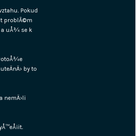
 vztahu. Pokud
it problÃ©m
li a uÅ¾ se k
protoÅ¾e
kuteÄnÄ› by to
a nemÄ›li
yÅ™eÅ¡it.