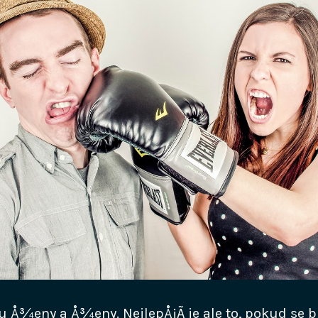
u Å¾eny a Å¾eny. NejlepÅ¡Ã­ je ale to, pokud se