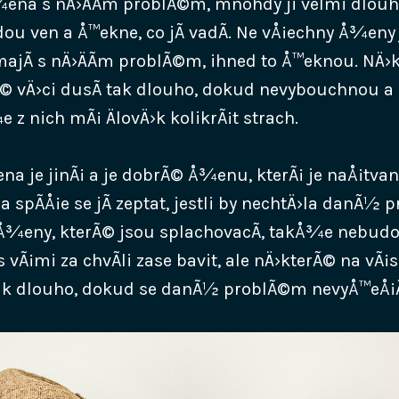
ena s nÄ›ÄÃ­m problÃ©m, mnohdy ji velmi dlouh
dou ven a Å™ekne, co jÃ­ vadÃ­. Ne vÅ¡echny Å¾eny
jÃ­ s nÄ›ÄÃ­m problÃ©m, ihned to Å™eknou. NÄ
Ã© vÄ›ci dusÃ­ tak dlouho, dokud nevybouchnou a
e z nich mÃ¡ ÄlovÄ›k kolikrÃ¡t strach.
 je jinÃ¡ a je dobrÃ© Å¾enu, kterÃ¡ je naÅ¡tvanÃ
 spÃ­Å¡e se jÃ­ zeptat, jestli by nechtÄ›la danÃ½
 Å¾eny, kterÃ© jsou splachovacÃ­, takÅ¾e nebudo
 vÃ¡mi za chvÃ­li zase bavit, ale nÄ›kterÃ© na v
ak dlouho, dokud se danÃ½ problÃ©m nevyÅ™eÅ¡Ã