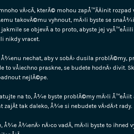
mnoho vÄ›cÃ­, kterÃ© mohou zapÅ™Ã­Äinit rozpad
›Äemu takovÃ©mu vyhnout, mÄ›li byste se snaÅ¾
 jakmile se objevÃ­ a to proto, abyste jej vyÅ™eÅ¡i
 nikdy vracet.
e Å¾enu nechat, aby v sobÄ› dusila problÃ©my, 
le to vÅ¡echno praskne, se budete hodnÄ› divit. S
adnout nejlÃ©pe.
ujte na to, Å¾e byste problÃ©my mÄ›li Å™eÅ¡it 
t zajÃ­t tak daleko, Å¾e si nebudete vÄ›dÄ›t rady.
e, Å¾e Å¾enÄ› nÄ›co vadÃ­, mÄ›li byste to ihned v