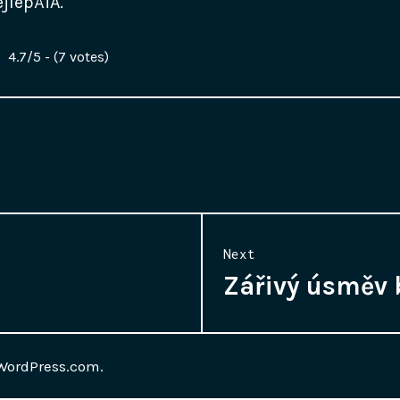
jlepÅ¡Ã­.
4.7/5 - (7 votes)
Next
Zářivý úsměv 
Next
post:
WordPress.com
.