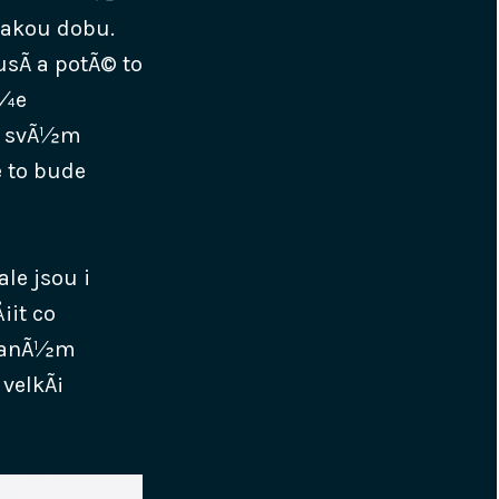
jakou dobu.
sÃ­ a potÃ© to
Å¾e
ke svÃ½m
 to bude
ale jsou i
¡it co
 danÃ½m
 velkÃ¡