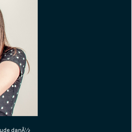
 bude danÃ½