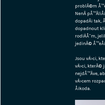
problÃ©m Å™eÅ
NenÃ­ pÅ™Ã­li
dopadÃ¡ tak, 
dopadnout kl
rodiÄÅ¯m, je
jedinÃ© Å™eÅ¡
Jsou vÄ›ci, kt
vÄ›ci, kterÃ©
nejdÅ™Ã­ve, a
vÄ›cem rozpadn
Å¡koda.