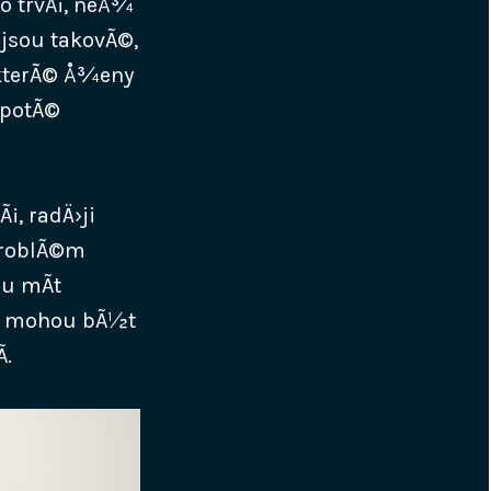
o trvÃ¡, neÅ¾
 jsou takovÃ©,
›kterÃ© Å¾eny
 potÃ©
¡, radÄ›ji
 problÃ©m
u mÃ­t
Ã¡s mohou bÃ½t
­.